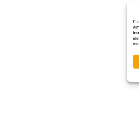
Par
alm
tec
ide
afe