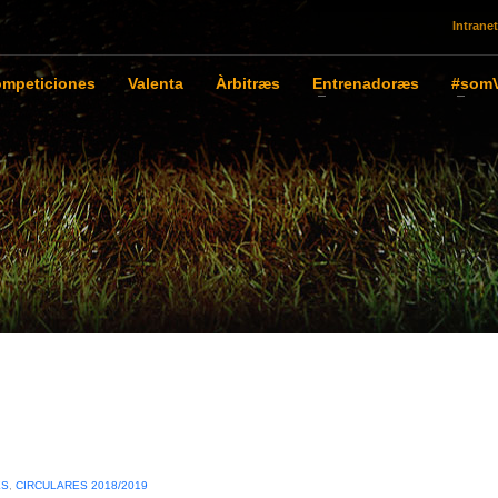
Intranet
mpeticiones
Valenta
Àrbitræs
Entrenadoræs
#somV
ES
,
CIRCULARES 2018/2019