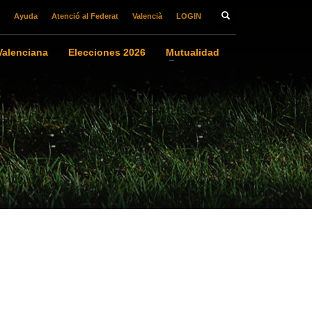
Ayuda
Atenció al Federat
Valencià
LOGIN
alenciana
Elecciones 2026
Mutualidad