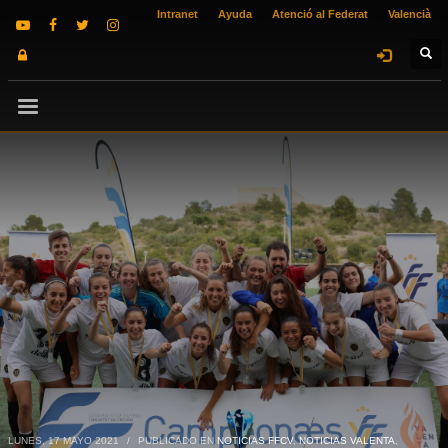
Intranet
Ayuda
Atenció al Federat
Valencià
LUNES, 17 MAYO 2021
/
PUBLICADO EN
NOTICIAS FFCV
,
NOTICIAS VALENTA
,