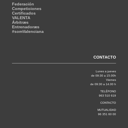
Federación
Competiciones
Certificados
VALENTA
Árbitræs
Entrenadoræs
#somValenciana
CONTACTO
Lunes a jueves
de 09:30 a 15.00h
Viernes
de 09:30 a 14.00 h
TELÉFONO
963 510 619
CONTACTO
MUTUALIDAD
96 351 60 00