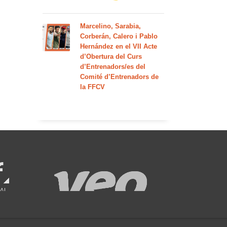
Marcelino, Sarabia,
Corberán, Calero i Pablo
Hernández en el VII Acte
d’Obertura del Curs
d’Entrenadors/es del
Comité d’Entrenadors de
la FFCV