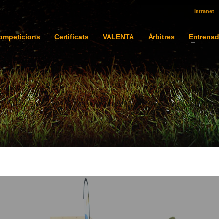
Intranet
ompeticions
Certificats
VALENTA
Àrbitres
Entrenad