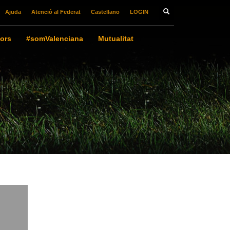
Ajuda
Atenció al Federat
Castellano
LOGIN
ors
#somValenciana
Mutualitat