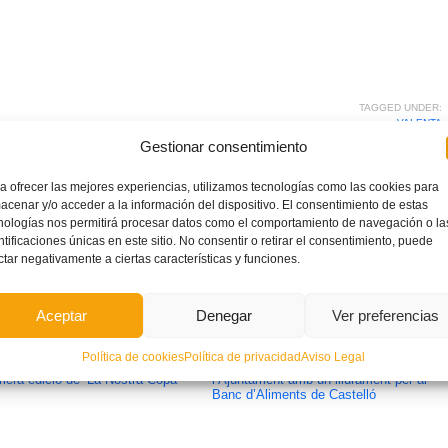
TAGGED UNDER:
VALENTA
Gestionar consentimiento
a ofrecer las mejores experiencias, utilizamos tecnologías como las cookies para
acenar y/o acceder a la información del dispositivo. El consentimiento de estas
nologías nos permitirá procesar datos como el comportamiento de navegación o la
ntificaciones únicas en este sitio. No consentir o retirar el consentimiento, puede
ctar negativamente a ciertas características y funciones.
Aceptar
Denegar
Ver preferencias
Política de cookies
Política de privacidad
Aviso Legal
ts són els 364 equips inscrits en
La FFCV col·labora amb Gesdepro i
imera edició de ‘La Nostra Copa’
l’Ajuntament amb un lliurament per al
Banc d’Aliments de Castelló