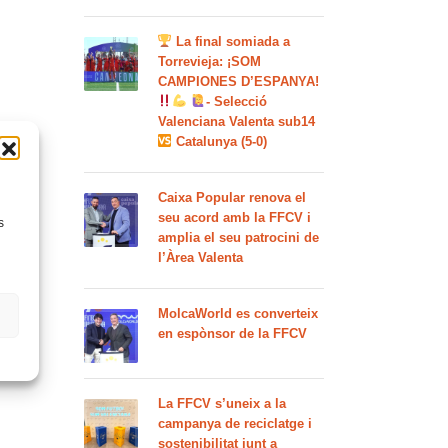
La final somiada a
Torrevieja: ¡SOM
CAMPIONES D’ESPANYA!
- Selecció
Valenciana Valenta sub14
Catalunya (5-0)
Caixa Popular renova el
seu acord amb la FFCV i
s
amplia el seu patrocini de
l’Àrea Valenta
MolcaWorld es converteix
en espònsor de la FFCV
La FFCV s’uneix a la
campanya de reciclatge i
sostenibilitat junt a