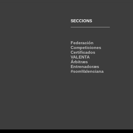
SECCIONS
Federación
Competiciones
Certificados
VALENTA
Árbitræs
Entrenadoræs
#somValenciana