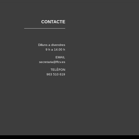
CONTACTE
Dilluns a divendres
9 h a 14.00 h
EMAIL
secretaria@ffcv.es
TELÈFON
963 510 619