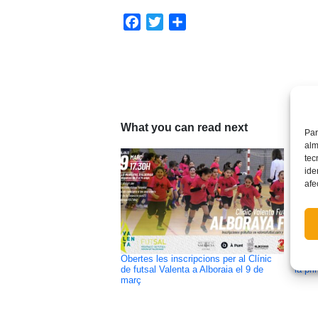
Facebook
Twitter
Share
What you can read next
Par
alm
tec
ide
afe
Obertes les inscripcions per al Clínic
Aques
de futsal Valenta a Alboraia el 9 de
la pr
març