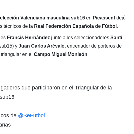
elección Valenciana masculina sub16
en
Picassent
dejó
os técnicos de la
Real Federación Española de Fútbol
.
les
Francis Hernández
junto a los seleccionadores
Santi
 sub15) y
Juan Carlos Arévalo
, entrenador de porteros de
 triangular en el
Campo Miguel Monleón
.
ugadores que participaron en el Triangular de la
 sub16
nicos de
@SeFutbol
arias