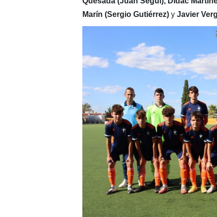
Quesada (Juan Seguí), Dídac Martínez
Marín (Sergio Gutiérrez)
y
Javier Ver