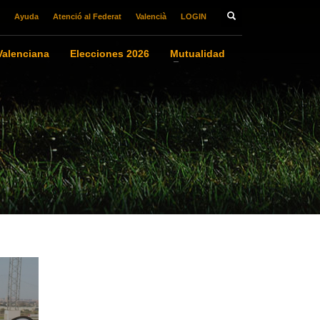
Ayuda
Atenció al Federat
Valencià
LOGIN
alenciana
Elecciones 2026
Mutualidad