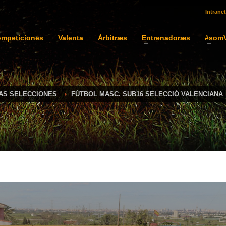
Intranet
mpeticiones
Valenta
Àrbitræs
Entrenadoræs
#somV
IAS SELECCIONES
FÚTBOL MASC. SUB16 SELECCIÓ VALENCIANA