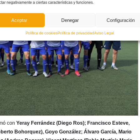
ctar negativamente a ciertas características y funciones.
Aceptar
Denegar
Configuración
Política de cookies
Política de privacidad
Aviso Legal
rmó con
Yeray Ferrández (Diego Ros); Francisco Esteve,
berto Bohorquez), Goyo González; Álvaro García, Mario