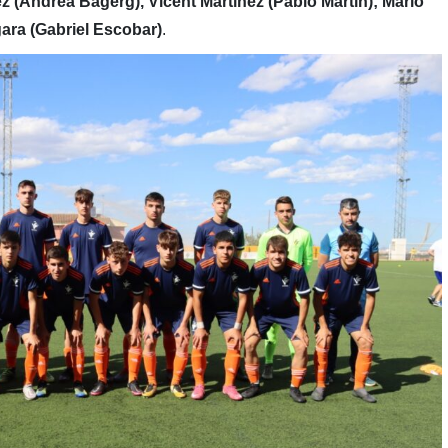
 (Andrea Bagerg), Vicent Martínez (Pablo Martín); Mario
gara (Gabriel Escobar)
.