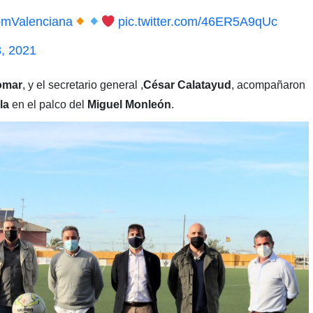
mValenciana
pic.twitter.com/46ER5A9qUc
, 2021
omar
, y el secretario general ,
César Calatayud
, acompañaron
la
en el palco del
Miguel Monleón
.