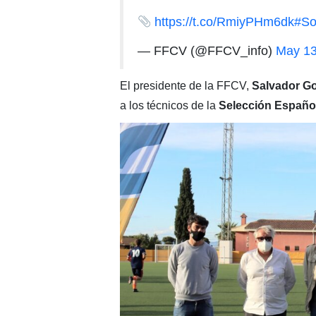
https://t.co/RmiyPHm6dk
#So
— FFCV (@FFCV_info)
May 13
El presidente de la FFCV,
Salvador G
a los técnicos de la
Selección Españo