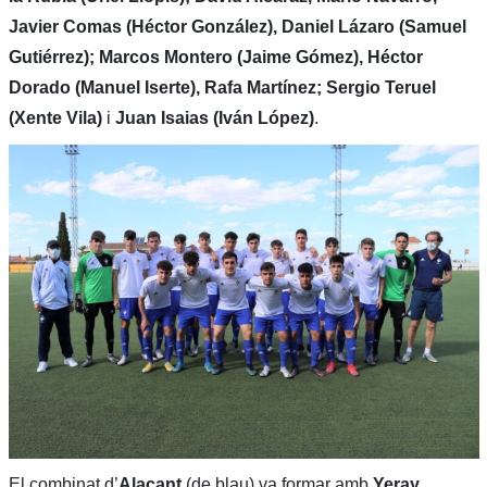
Javier Comas (Héctor González), Daniel Lázaro (Samuel
Gutiérrez); Marcos Montero (Jaime Gómez), Héctor
Dorado (Manuel Iserte), Rafa Martínez; Sergio Teruel
(Xente Vila)
i
Juan Isaias (Iván López)
.
El combinat d’
Alacant
(de blau) va formar amb
Yeray