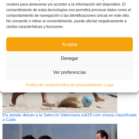
cookies para almacenar y/o acceder a la información del dispositivo. El
consentimiento de estas tecnologías nos permitirá procesar datos como el
comportamiento de navegación o las identificaciones únicas en este sitio.
No consentir o retirar el consentimiento, puede afectar negativamente a
ciertas características y funciones.
CONVOCATÒRIA: Els 12 jugadors convocats per Enrique Moratal per al
CNSA de futbol platja masculí juvenil a Cadis
Aceptar
Denegar
Ver preferencias
Política de cookies
Política de privacidad
Aviso Legal
Els penals deixen a la Selecció Valenciana sub19 com sisena classificada
a Cadis