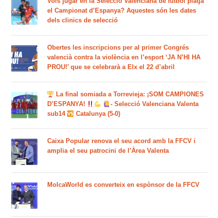
Vols jugar en la Selecció Valenciana de futbol platja
el Campionat d’Espanya? Aquestes són les dates
dels clinics de selecció
Obertes les inscripcions per al primer Congrés
valencià contra la violència en l’esport ‘JA N’HI HA
PROU!’ que se celebrarà a Elx el 22 d’abril
La final somiada a Torrevieja: ¡SOM CAMPIONES
D’ESPANYA!
- Selecció Valenciana Valenta
sub14
Catalunya (5-0)
Caixa Popular renova el seu acord amb la FFCV i
amplia el seu patrocini de l’Àrea Valenta
MolcaWorld es converteix en espònsor de la FFCV