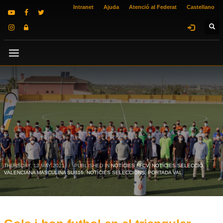
Intranet
Ajuda
Atenció al Federat
Castellano
THURSDAY, 13 MAY 2021
/
PUBLISHED IN
NOTÍCIES FFCV
,
NOTÍCIES SELECCIÓ
VALENCIANA MASCULINA SUB16
,
NOTÍCIES SELECCIONS
,
PORTADA VAL