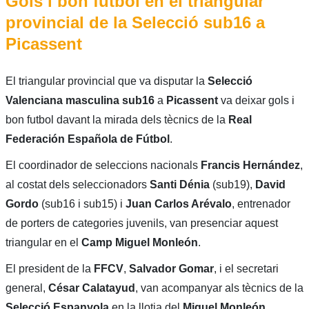
Gols i bon futbol en el triangular
provincial de la Selecció sub16 a
Picassent
El triangular provincial que va disputar la
Selecció
Valenciana masculina sub16
a
Picassent
va deixar gols i
bon futbol davant la mirada dels tècnics de la
Real
Federación Española de Fútbol
.
El coordinador de seleccions nacionals
Francis Hernández
,
al costat dels seleccionadors
Santi Dénia
(sub19),
David
Gordo
(sub16 i sub15) i
Juan Carlos Arévalo
, entrenador
de porters de categories juvenils, van presenciar aquest
triangular en el
Camp Miguel Monleón
.
El president de la
FFCV
,
Salvador Gomar
, i el secretari
general,
César Calatayud
, van acompanyar als tècnics de la
Selecció Espanyola
en la llotja del
Miguel Monleón
.