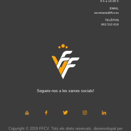
9 h a 14.00 h
EMAIL
secretaria@ffcv.es
TELÈFON
963 510 619
Segueix-nos a les xarxes socials!
Copyright © 2019 FFCV. Tots els drets reservats. desenvolupat per