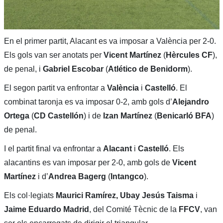
En el primer partit, Alacant es va imposar a València per 2-0.
Els gols van ser anotats per
Vicent Martínez
(
Hèrcules CF
),
de penal, i
Gabriel Escobar
(
Atlético de Benidorm
).
El segon partit va enfrontar a
València
i
Castelló
. El
combinat taronja es va imposar 0-2, amb gols d’
Alejandro
Ortega
(
CD Castellón
) i de
Izan Martínez
(
Benicarló BFA
)
de penal.
I el partit final va enfrontar a
Alacant
i
Castelló
. Els
alacantins es van imposar per 2-0, amb gols de
Vicent
Martínez
i d’
Andrea Bagerg
(
Intangco
).
Els col·legiats
Maurici Ramírez, Ubay Jesús Taisma
i
Jaime Eduardo Madrid
, del Comité Tècnic de la
FFCV
, van