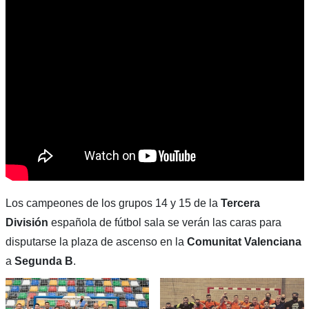
Los campeones de los grupos 14 y 15 de la
Tercera
División
española de fútbol sala se verán las caras para
disputarse la plaza de ascenso en la
Comunitat Valenciana
a
Segunda B
.