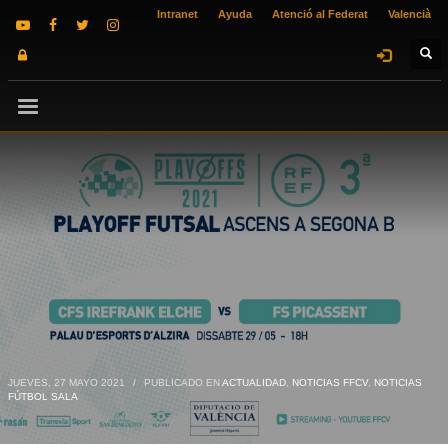
Intranet
Ayuda
Atenció al Federat
Valencià
JUEVES, 27 MAYO 2021
/
PUBLICADO EN
ACTUALIDAD
,
NOTICIAS FFCV
,
NOTICIAS
FÚTBOL SALA