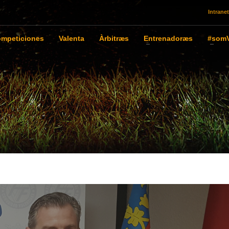
Intranet
mpeticiones
Valenta
Àrbitræs
Entrenadoræs
#somV