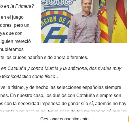
do en la Primera?
 en el juego
dores, pero un
, ya que con
alguien mereció
i hubiéramos
 los cruces habrían sido ahora diferentes.
 en Cataluña y contra Murcia y la anfitriona, dos rivales muy
a técnico/táctico como físico…
vel altísimo, y de hecho las selecciones españolas siempre
anes. En nuestro caso, los duelos con Cataluña siempre son
os con la necesidad imperiosa de ganar sí o sí, además no hay
a ventaja es para ellos. En el caso de los murcianos sé que va
Gestionar consentimiento
e son una buena selección y vienen a la Segunda Fase sin