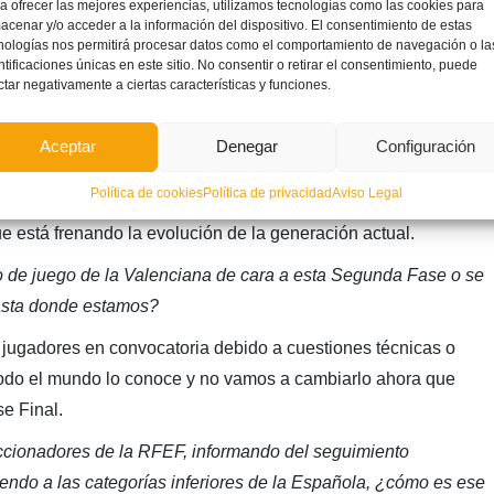
a ofrecer las mejores experiencias, utilizamos tecnologías como las cookies para
acenar y/o acceder a la información del dispositivo. El consentimiento de estas
 Federación, ¿cómo ves a la actual generación de juveniles
nologías nos permitirá procesar datos como el comportamiento de navegación o la
ntificaciones únicas en este sitio. No consentir o retirar el consentimiento, puede
 Valenciana?
ctar negativamente a ciertas características y funciones.
o una mayor apuesta por promocionar a los jóvenes por parte
ran Villalba, Pepelu o Manu Morlanes, que jugaban con sus
Aceptar
Denegar
Configuración
los primeros, algo que quizá se haya visto un poco frenado
Política de cookies
Política de privacidad
Aviso Legal
or generaciones. Quizá esa gran calidad de la que hemos
ue está frenando la evolución de la generación actual.
o de juego de la Valenciana de cara a esta Segunda Fase o se
hasta donde estamos?
 jugadores en convocatoria debido a cuestiones técnicas o
 todo el mundo lo conoce y no vamos a cambiarlo ahora que
e Final.
eccionadores de la RFEF, informando del seguimiento
iendo a las categorías inferiores de la Española, ¿cómo es ese