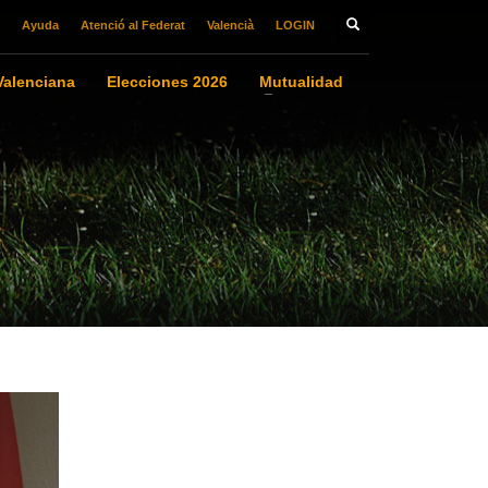
Ayuda
Atenció al Federat
Valencià
LOGIN
alenciana
Elecciones 2026
Mutualidad