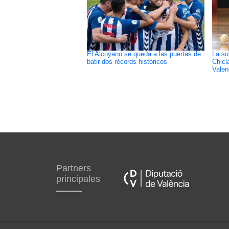
El Alcoyano se queda a las puertas de
La su
batir dos récords históricos
Chicl
Valen
Partners
principales