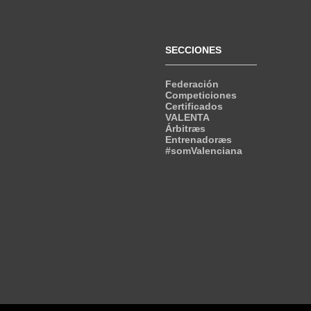
SECCIONES
Federación
Competiciones
Certificados
VALENTA
Árbitræs
Entrenadoræs
#somValenciana