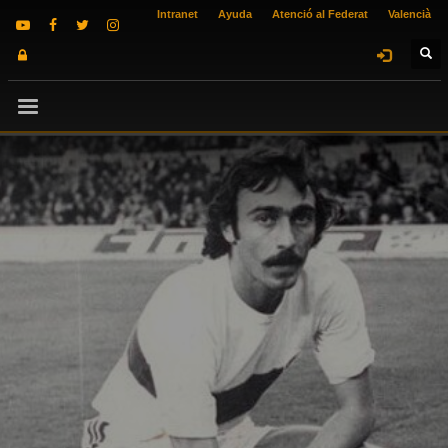
Intranet
Ayuda
Atenció al Federat
Valencià