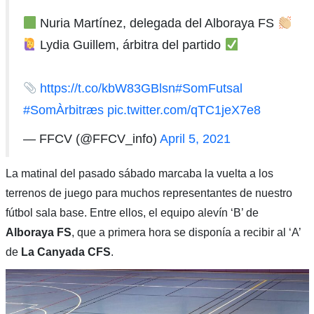
Nuria Martínez, delegada del Alboraya FS
Lydia Guillem, árbitra del partido
https://t.co/kbW83GBlsn
#SomFutsal
#SomÀrbitræs
pic.twitter.com/qTC1jeX7e8
— FFCV (@FFCV_info)
April 5, 2021
La matinal del pasado sábado marcaba la vuelta a los
terrenos de juego para muchos representantes de nuestro
fútbol sala base. Entre ellos, el equipo alevín ‘B’ de
Alboraya FS
, que a primera hora se disponía a recibir al ‘A’
de
La Canyada CFS
.