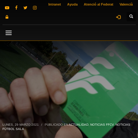
Intranet
Ayuda
Atenció al Federat
Valencià
LUNES, 29 MARZO 2021
/
PUBLICADO EN
ACTUALIDAD
,
NOTICIAS FFCV
,
NOTICIAS
FÚTBOL SALA