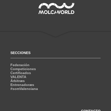
SECCIONES
Federación
Competiciones
Certificados
VALENTA
Árbitræs
Entrenadoræs
#somValenciana