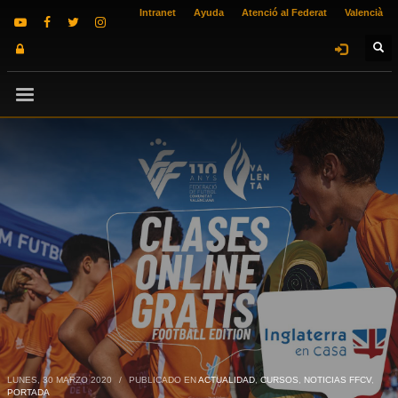
Intranet
Ayuda
Atenció al Federat
Valencià
LUNES, 30 MARZO 2020
/
PUBLICADO EN
ACTUALIDAD
,
CURSOS
,
NOTICIAS FFCV
,
PORTADA