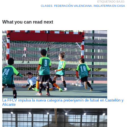
ETIQUETADO BAJO:
CLASES
,
FEDERACIÓN VALENCIANA
,
INGLATERRA EN CASA
What you can read next
La FFCV impulsa la nueva categoría prebenjamín de futsal en Castellón y
Alicante