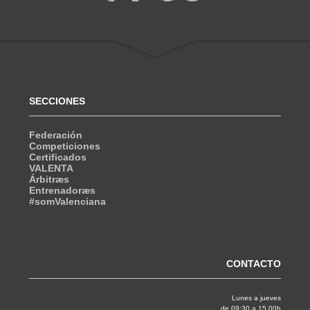
SECCIONES
Federación
Competiciones
Certificados
VALENTA
Árbitræs
Entrenadoræs
#somValenciana
CONTACTO
Lunes a jueves
de 09:30 a 15.00h