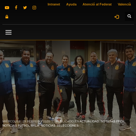
Intranet
Ayuda
Atenció al Federat
Valencià
MIÉRCOLES, 19 FEBRERO 2020
/
PUBLICADO EN
ACTUALIDAD
,
NOTICIAS FFCV
,
NOTICIAS FÚTBOL SALA
,
NOTICIAS SELECCIONES