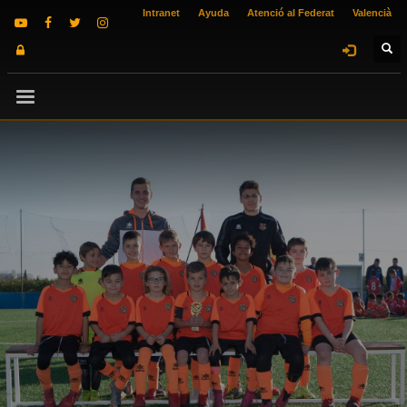
Intranet
Ayuda
Atenció al Federat
Valencià