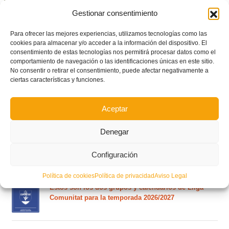
Gestionar consentimiento
España Sub17 convoca a cuatro representantes valencianos al Torneo de
Estonia
Para ofrecer las mejores experiencias, utilizamos tecnologías como las
cookies para almacenar y/o acceder a la información del dispositivo. El
consentimiento de estas tecnologías nos permitirá procesar datos como el
comportamiento de navegación o las identificaciones únicas en este sitio.
No consentir o retirar el consentimiento, puede afectar negativamente a
ciertas características y funciones.
Aceptar
POSTS RECIENTES
Denegar
Ferran Torres se da un baño de masas y se convierte
en el embajador de la Comunitat Valenciana
Configuración
Política de cookies
Política de privacidad
Aviso Legal
Estos son los dos grupos y calendarios de Lliga
Comunitat para la temporada 2026/2027