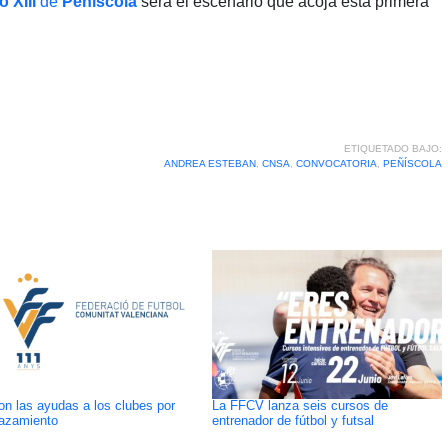
o XIII
de
Peníscola
será el escenario que acoja esta primera
ETIQUETADO BAJO:
ANDREA ESTEBAN
,
CNSA
,
CONVOCATORIA
,
PEÑÍSCOLA
on las ayudas a los clubes por
La FFCV lanza seis cursos de
azamiento
entrenador de fútbol y futsal