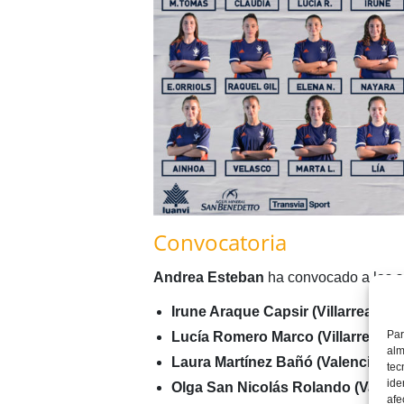
Convocatoria
Andrea Esteban
ha convocado a las si
Irune Araque Capsir (Villarreal CF)
Par
Lucía Romero Marco (Villarreal CF
alm
Laura Martínez Bañó (Valencia CF
tec
ide
Olga San Nicolás Rolando (Valenc
afe