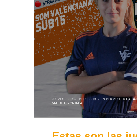
JUEVES, 12 DICIEMBRE 2019
/
PUBLICADO EN
FÚTBO
VALENTA
,
PORTADA
Estas son las j