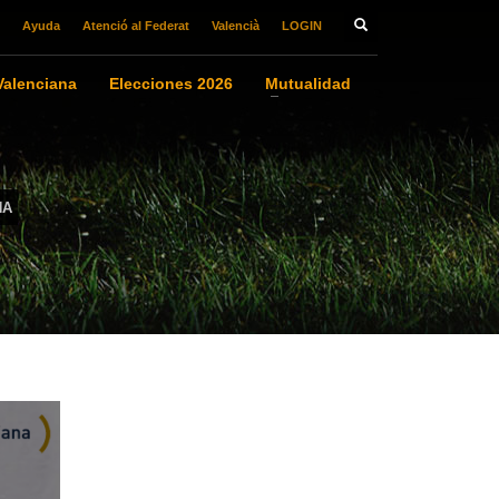
Ayuda
Atenció al Federat
Valencià
LOGIN
alenciana
Elecciones 2026
Mutualidad
NA