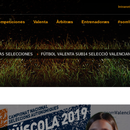
Intranet
mpeticiones
Valenta
Àrbitræs
Entrenadoræs
#somV
IAS SELECCIONES
FÚTBOL VALENTA SUB14 SELECCIÓ VALENCIA