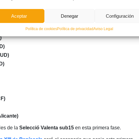
CF)
Aceptar
Denegar
Configuración
 CF)
Política de cookies
Política de privacidad
Aviso Legal
)
D)
 UD)
D)
CF)
licante)
les de la
Selecció Valenta sub15
en esta primera fase.