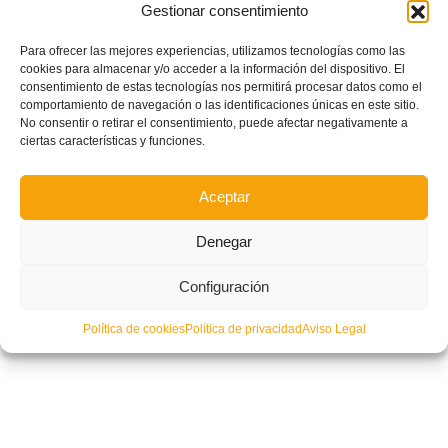
Gestionar consentimiento
Para ofrecer las mejores experiencias, utilizamos tecnologías como las
cookies para almacenar y/o acceder a la información del dispositivo. El
Seis representantes del fútbol autonómico en la concentración de España
consentimiento de estas tecnologías nos permitirá procesar datos como el
Sub-17 en Oliva
comportamiento de navegación o las identificaciones únicas en este sitio.
No consentir o retirar el consentimiento, puede afectar negativamente a
ciertas características y funciones.
Aceptar
Denegar
Configuración
Política de cookies
Política de privacidad
Aviso Legal