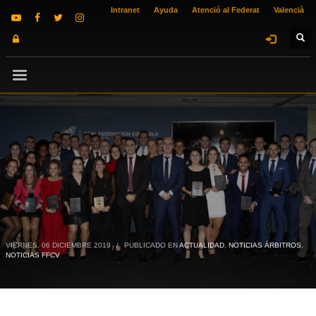
Intranet
Ayuda
Atenció al Federat
Valencià
VIERNES, 06 DICIEMBRE 2019
/
PUBLICADO EN
ACTUALIDAD
,
NOTICIAS ÁRBITROS
,
NOTICIAS FFCV