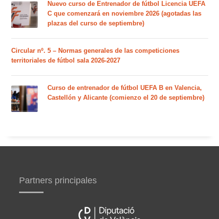
Nuevo curso de Entrenador de fútbol Licencia UEFA
C que comenzará en noviembre 2026 (agotadas las
plazas del curso de septiembre)
Circular nº. 5 – Normas generales de las competiciones
territoriales de fútbol sala 2026-2027
Curso de entrenador de fútbol UEFA B en Valencia,
Castellón y Alicante (comienzo el 20 de septiembre)
Partners principales