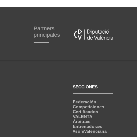
Partners
principales
SECCIONES
Federación
Competiciones
Certificados
VALENTA
Árbitræs
Entrenadoræs
#somValenciana