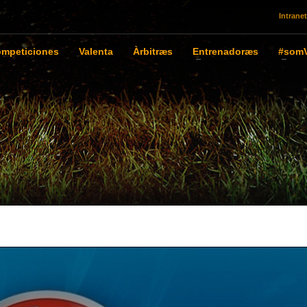
Intranet
mpeticiones
Valenta
Àrbitræs
Entrenadoræs
#somV