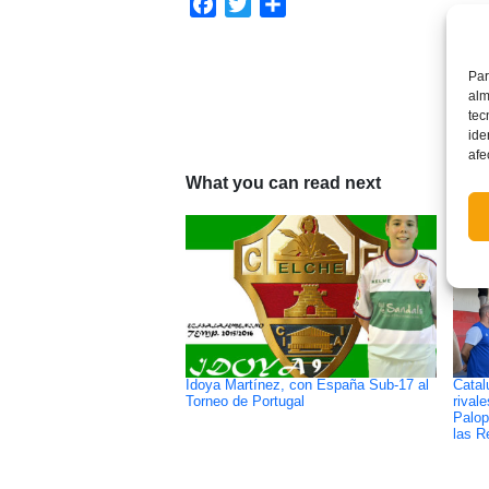
Facebook
Twitter
Compartir
Par
alm
tec
ide
afe
What you can read next
Idoya Martínez, con España Sub-17 al
Catal
Torneo de Portugal
rival
Palop
las R