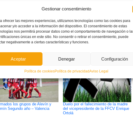
Gestionar consentimiento
a ofrecer las mejores experiencias, utilizamos tecnologías como las cookies para
acenar y/o acceder a la información del dispositivo. El consentimiento de estas
ETIQUETADO BAJO:
nologías nos permitirá procesar datos como el comportamiento de navegación o la
CIRCULARES
,
COMPETICIONES
,
JUVENILES
ntificaciones únicas en este sitio. No consentir o retirar el consentimiento, puede
ctar negativamente a ciertas características y funciones.
Aceptar
Denegar
Configuración
Política de cookies
Política de privacidad
Aviso Legal
rmados los grupos de Alevín y
Duelo por el fallecimiento de la madre
mín Segundo año – Valencia
del vicepresidente de la FFCV Enrique
Ortolá