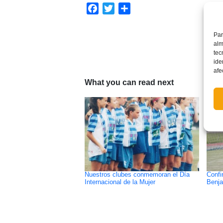
Facebook
Twitter
Compartir
Par
alm
tec
ide
afe
What you can read next
Nuestros clubes conmemoran el Día
Confi
Internacional de la Mujer
Benja