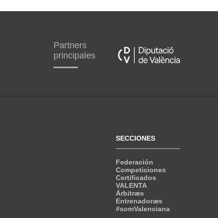
Partners
principales
SECCIONES
Federación
Competiciones
Certificados
VALENTA
Árbitræs
Entrenadoræs
#somValenciana