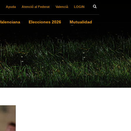
Ayuda
Atenció al Federat
Valencià
LOGIN
alenciana
Elecciones 2026
Mutualidad