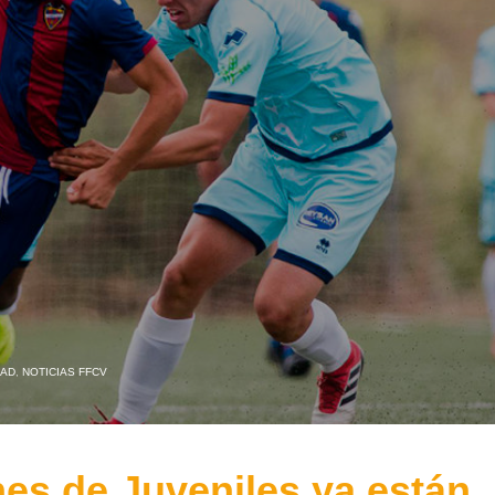
DAD
,
NOTICIAS FFCV
es de Juveniles ya están