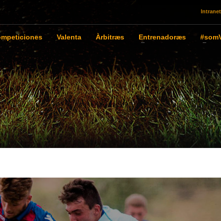
Intranet
mpeticiones
Valenta
Àrbitræs
Entrenadoræs
#somV