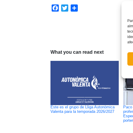
Facebook
Twitter
Compartir
Par
alm
tec
ide
afe
What you can read next
Este es el grupo de Lliga Autonòmica
Paco 
Valenta para la temporada 2026/2027
profe
Espec
porte