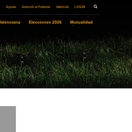
Ayuda
Atenció al Federat
Valencià
LOGIN
alenciana
Elecciones 2026
Mutualidad