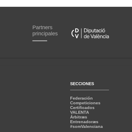
Partners
principales
SECCIONES
Federación
Competiciones
Certificados
VALENTA
Árbitræs
Entrenadoræs
#somValenciana