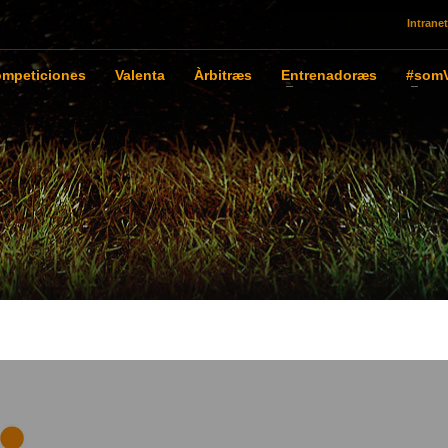
Intranet
mpeticiones
Valenta
Àrbitræs
Entrenadoræs
#somV