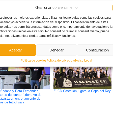
Gestionar consentimiento
a ofrecer las mejores experiencias, utilizamos tecnologías como las cookies para
acenar y/o acceder a la información del dispositivo. El consentimiento de estas
ETIQUETADO BAJO:
nologías nos permitirá procesar datos como el comportamiento de navegación o la
CIRCULARES
,
COMPETICIONES
ntificaciones únicas en este sitio. No consentir o retirar el consentimiento, puede
ctar negativamente a ciertas características y funciones.
Aceptar
Denegar
Configuración
Política de cookies
Política de privacidad
Aviso Legal
Sedano y Rafa Fernández,
El CD Castellón jugará la Copa del Rey
sores del curso federativo de
ialista en entrenamiento de
ros de fútbol sala