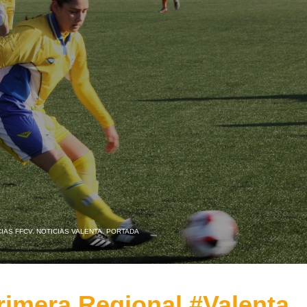
IAS FFCV
,
NOTICIAS VALENTA
,
PORTADA
rimera Regional #Valenta