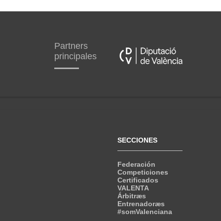
Partners
principales
SECCIONES
Federación
Competiciones
Certificados
VALENTA
Árbitræs
Entrenadoræs
#somValenciana