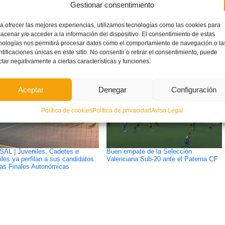
Gestionar consentimiento
ETIQUETADO BAJO:
a ofrecer las mejores experiencias, utilizamos tecnologías como las cookies para
CALENDARIO
,
VALENTA
acenar y/o acceder a la información del dispositivo. El consentimiento de estas
nologías nos permitirá procesar datos como el comportamiento de navegación o la
ntificaciones únicas en este sitio. No consentir o retirar el consentimiento, puede
ctar negativamente a ciertas características y funciones.
Aceptar
Denegar
Configuración
Política de cookies
Política de privacidad
Aviso Legal
SAL | Juveniles, Cadetes e
Buen empate de la Selección
tiles ya perfilan a sus candidatos
Valenciana Sub-20 ante el Paterna CF
las Finales Autonómicas