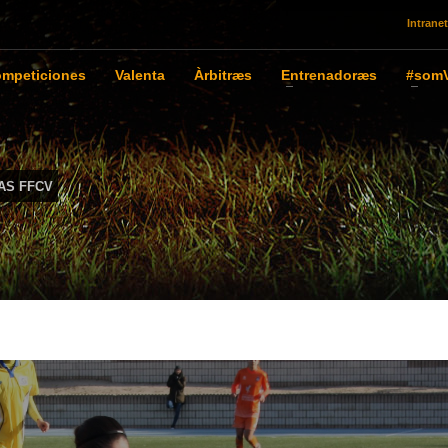
Intranet
mpeticiones
Valenta
Àrbitræs
Entrenadoræs
#somV
AS FFCV