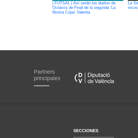
| FUTSAL | Así serán los duelos de
La Se
Octavos de Final de la segunda ‘La
rocos
Nostra Copa’ Valenta
Partners
principales
SECCIONES