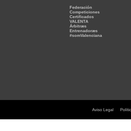
Federación
Competiciones
Certificados
VALENTA
Árbitræs
Entrenadoræs
#somValenciana
Aviso Legal
Políti