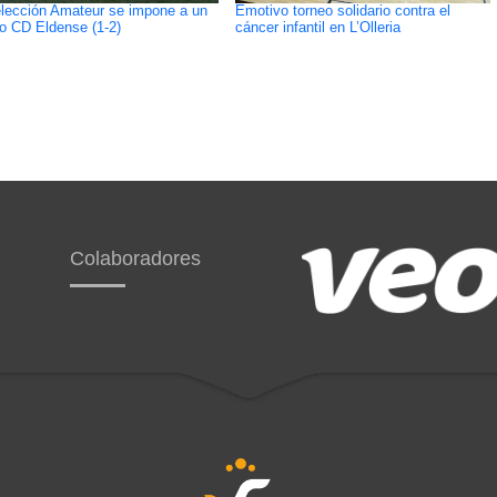
lección Amateur se impone a un
Emotivo torneo solidario contra el
o CD Eldense (1-2)
cáncer infantil en L’Olleria
Colaboradores