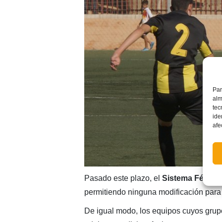
Par
alm
tec
ide
afe
Pasado este plazo, el
Sistema Fénix
c
permitiendo ninguna modificación para 
De igual modo, los equipos cuyos grup