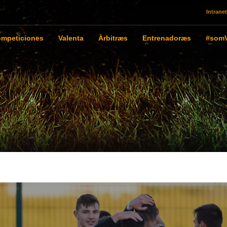
Intranet
mpeticiones
Valenta
Àrbitræs
Entrenadoræs
#somV