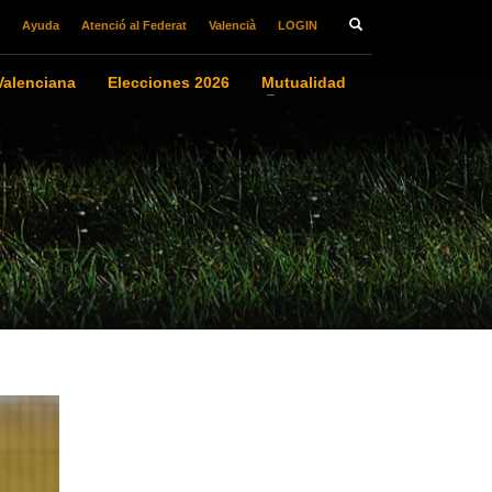
Ayuda
Atenció al Federat
Valencià
LOGIN
alenciana
Elecciones 2026
Mutualidad