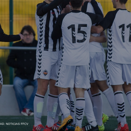
DAD
,
NOTICIAS FFCV