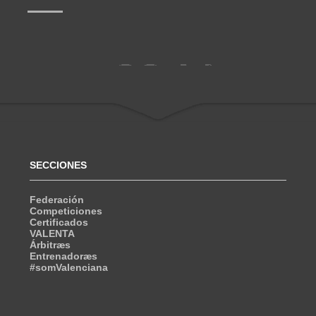
SECCIONES
Federación
Competiciones
Certificados
VALENTA
Árbitræs
Entrenadoræs
#somValenciana