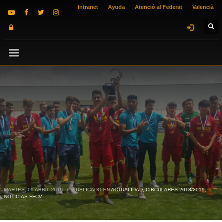
Intranet
Ayuda
Atenció al Federat
Valencià
MARTES, 09 ABRIL 2019
/
PUBLICADO EN
ACTUALIDAD
,
CIRCULARES 2018/2019
,
NOTICIAS FFCV