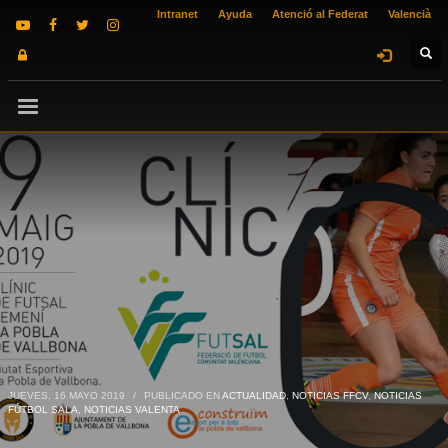
Intranet
Ayuda
Atenció al Federat
Valencià
JUEVES, 16 MAYO 2019
/
PUBLICADO EN
ACTUALIDAD
,
NOTICIAS FFCV
,
NOTICIAS
FÚTBOL SALA
,
NOTICIAS VALENTA