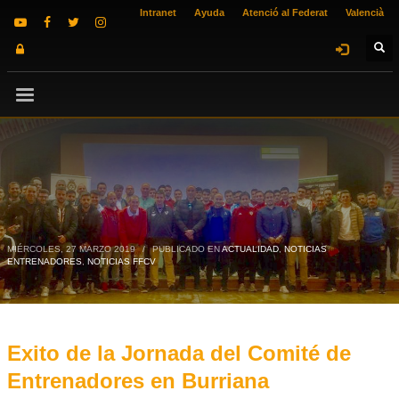
Intranet
Ayuda
Atenció al Federat
Valencià
MIÉRCOLES, 27 MARZO 2019
/
PUBLICADO EN
ACTUALIDAD
,
NOTICIAS
ENTRENADORES
,
NOTICIAS FFCV
Exito de la Jornada del Comité de
Entrenadores en Burriana