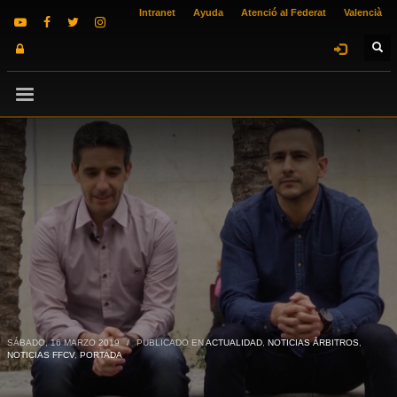
Intranet
Ayuda
Atenció al Federat
Valencià
SÁBADO, 16 MARZO 2019
/
PUBLICADO EN
ACTUALIDAD
,
NOTICIAS ÁRBITROS
,
NOTICIAS FFCV
,
PORTADA