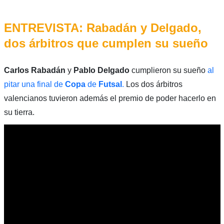
ENTREVISTA: Rabadán y Delgado,
dos árbitros que cumplen su sueño
Carlos Rabadán
y
Pablo Delgado
cumplieron su sueño
al
pitar una final de
Copa
de
Futsal
.
Los dos árbitros
valencianos tuvieron además el premio de poder hacerlo en
su tierra.