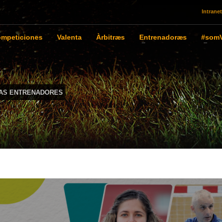
Intranet
mpeticiones
Valenta
Àrbitræs
Entrenadoræs
#somV
IAS ENTRENADORES