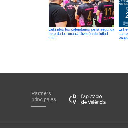
Definidos los calendarios de la segunda
Entre
fase de la Tercera División de fútbol
campe
sala
Valen
Partners
principales