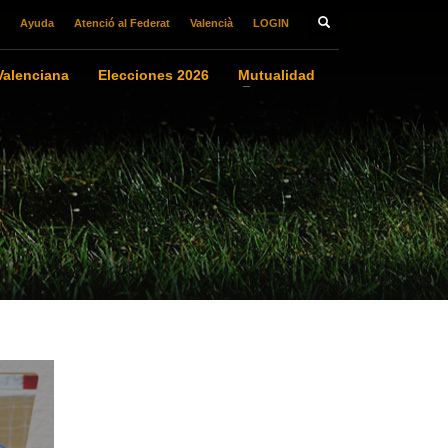
Ayuda
Atenció al Federat
Valencià
LOGIN
alenciana
Elecciones 2026
Mutualidad