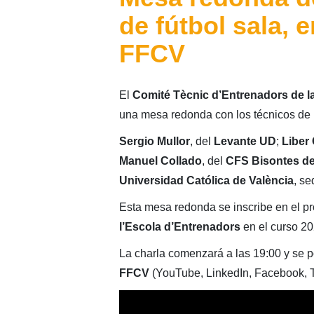
de fútbol sala, 
FFCV
El
Comité Tècnic d’Entrenadors de la
una mesa redonda con los técnicos de P
Sergio Mullor
, del
Levante UD
;
Liber
Manuel Collado
, del
CFS Bisontes de
Universidad Católica de València
, se
Esta mesa redonda se inscribe en el pr
l’Escola
d’Entrenadors
en el curso 2
La charla comenzará a las 19:00 y se po
FFCV
(YouTube, LinkedIn, Facebook, Tw