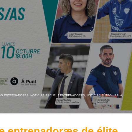
IAS ENTRENADORES
,
NOTICIAS ESCUELA ENTRENADORES
,
NOTICIAS FÚTBOL SALA
,
 entrenadoræs de élite