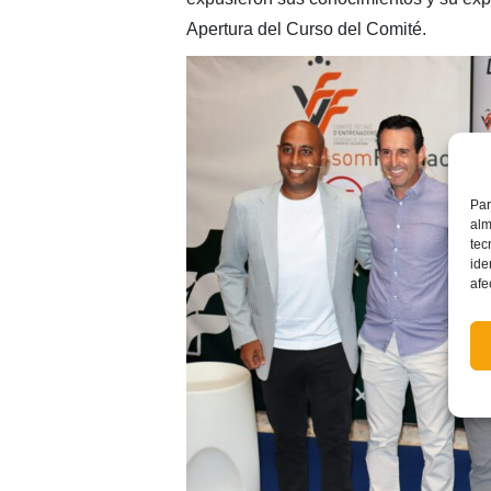
Apertura del Curso del Comité.
Par
alm
tec
ide
afe