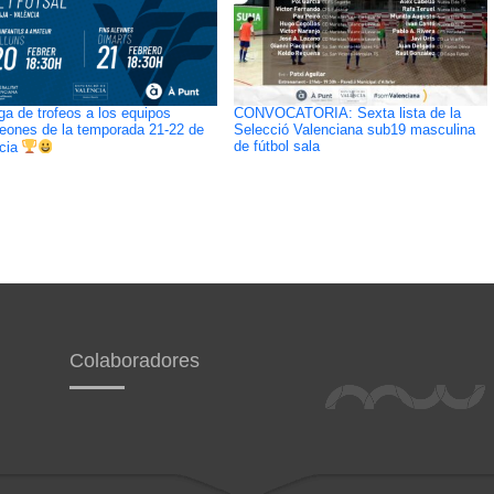
ga de trofeos a los equipos
CONVOCATORIA: Sexta lista de la
ones de la temporada 21-22 de
Selecció Valenciana sub19 masculina
de fútbol sala
cia
Colaboradores