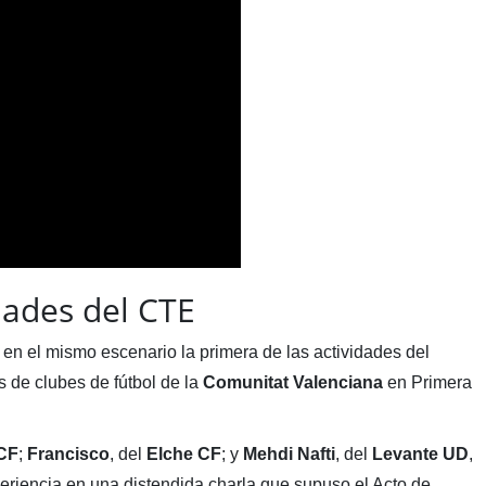
dades del CTE
en el mismo escenario la primera de las actividades del
s de clubes de fútbol de la
Comunitat
Valenciana
en Primera
 CF
;
Francisco
, del
Elche CF
; y
Mehdi Nafti
, del
Levante UD
,
eriencia en una distendida charla que supuso el Acto de