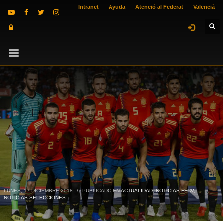
Intranet
Ayuda
Atenció al Federat
Valencià
LUNES, 17 DICIEMBRE 2018
/
PUBLICADO EN
ACTUALIDAD
,
NOTICIAS FFCV
,
NOTICIAS SELECCIONES