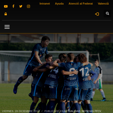
Intranet
Ayuda
Atenció al Federat
Valencià
VIERNES, 28 DICIEMBRE 2018
/
PUBLICADO EN
ACTUALIDAD
,
NOTICIAS FFCV
,