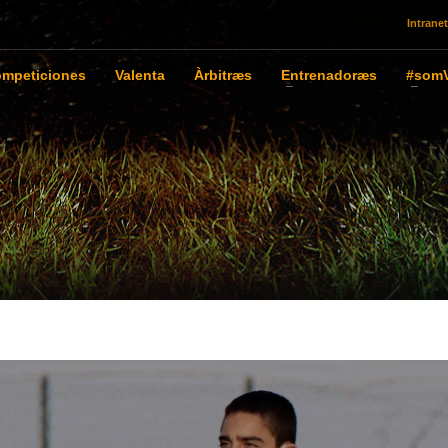
Intranet
mpeticiones
Valenta
Àrbitræs
Entrenadoræs
#somV