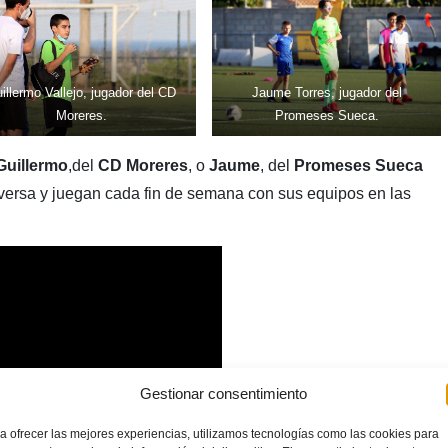
illermo Vallejo, jugador del CD
Jaume Torres, jugador del
Moreres.
Promeses Sueca.
Guillermo
,del
CD Moreres
, o
Jaume
, del
Promeses Sueca
iversa y juegan cada fin de semana con sus equipos en las
Gestionar consentimiento
a ofrecer las mejores experiencias, utilizamos tecnologías como las cookies para