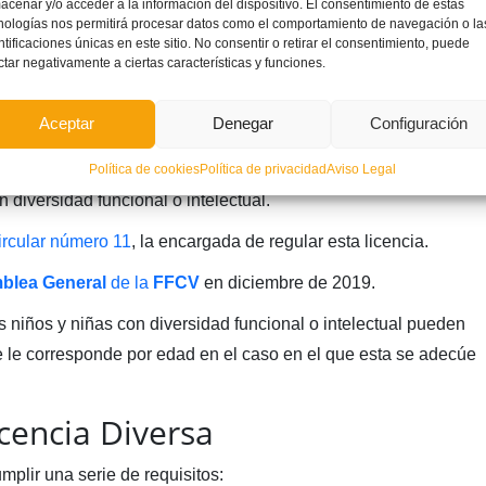
acenar y/o acceder a la información del dispositivo. El consentimiento de estas
nologías nos permitirá procesar datos como el comportamiento de navegación o la
ntificaciones únicas en este sitio. No consentir o retirar el consentimiento, puede
ctar negativamente a ciertas características y funciones.
Diversa?
Aceptar
Denegar
Configuración
tat Valenciana
activó la pasada temporada (octubre 2020)
Política de cookies
Política de privacidad
Aviso Legal
 diversidad funcional o intelectual.
ircular número 11
, la encargada de regular esta licencia.
blea General
de la
FFCV
en diciembre de 2019.
os niños y niñas con diversidad funcional o intelectual pueden
 le corresponde por edad en el caso en el que esta se adecúe
icencia Diversa
mplir una serie de requisitos: