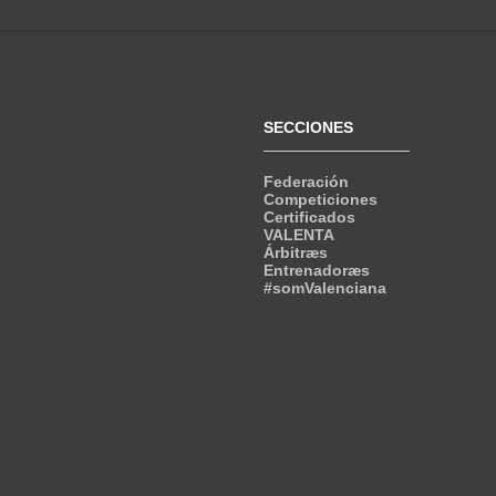
SECCIONES
Federación
Competiciones
Certificados
VALENTA
Árbitræs
Entrenadoræs
#somValenciana