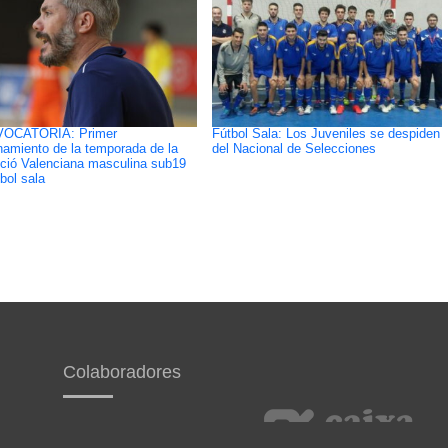
OCATORIA: Primer
Fútbol Sala: Los Juveniles se despiden
namiento de la temporada de la
del Nacional de Selecciones
ció Valenciana masculina sub19
bol sala
Colaboradores