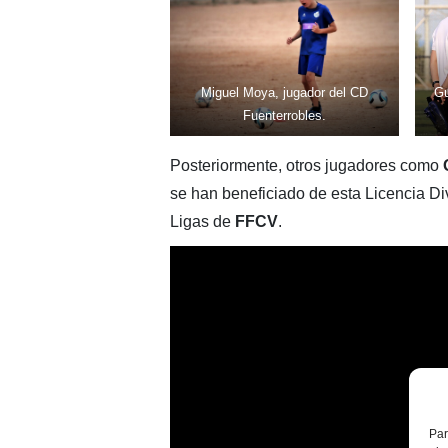
Miguel Moya, jugador del CD
Gu
Fuenterrobles.
Posteriormente, otros jugadores como
se han beneficiado de esta Licencia D
Ligas de
FFCV
.
Par