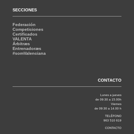
SECCIONES
Federación
Competiciones
Certificados
VALENTA
Árbitræs
Entrenadoræs
#somValenciana
CONTACTO
Lunes a jueves
de 09:30 a 15.00h
Viernes
de 09:30 a 14.00 h
TELÉFONO
963 510 619
CONTACTO