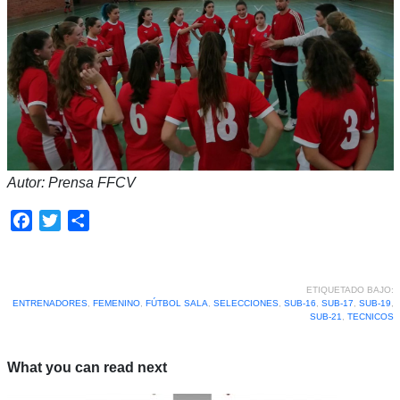
Autor: Prensa FFCV
Facebook
Twitter
Compartir
ETIQUETADO BAJO:
ENTRENADORES
,
FEMENINO
,
FÚTBOL SALA
,
SELECCIONES
,
SUB-16
,
SUB-17
,
SUB-19
,
SUB-21
,
TECNICOS
What you can read next