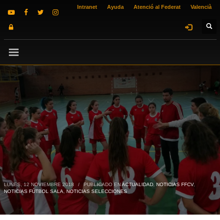
Intranet
Ayuda
Atenció al Federat
Valencià
LUNES, 12 NOVIEMBRE 2018
/
PUBLICADO EN
ACTUALIDAD
,
NOTICIAS FFCV
,
NOTICIAS FÚTBOL SALA
,
NOTICIAS SELECCIONES