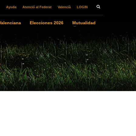
Ayuda
Atenció al Federat
Valencià
LOGIN
alenciana
Elecciones 2026
Mutualidad