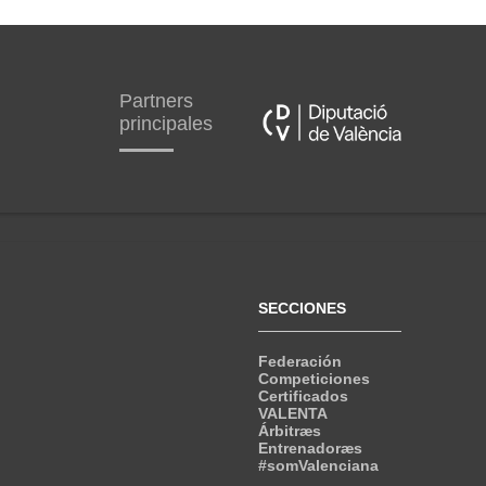
Partners
principales
SECCIONES
Federación
Competiciones
Certificados
VALENTA
Árbitræs
Entrenadoræs
#somValenciana