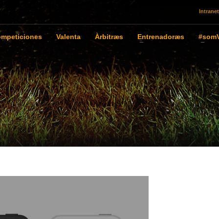
Intranet
mpeticiones
Valenta
Àrbitræs
Entrenadoræs
#somV