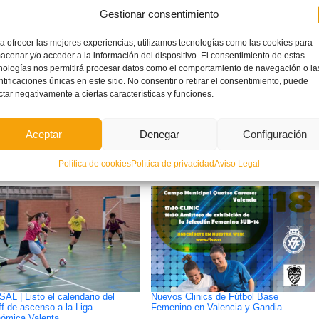
 ‘app’ gratuita y en constante evolución.
Gestionar consentimiento
a ofrecer las mejores experiencias, utilizamos tecnologías como las cookies para
acenar y/o acceder a la información del dispositivo. El consentimiento de estas
nologías nos permitirá procesar datos como el comportamiento de navegación o la
ntificaciones únicas en este sitio. No consentir o retirar el consentimiento, puede
ctar negativamente a ciertas características y funciones.
ETIQUETADO BAJO:
APP
,
FÚTBOL
,
FÚTBOL BASE
,
FÚTBOL SALA
Aceptar
Denegar
Configuración
Política de cookies
Política de privacidad
Aviso Legal
SAL | Listo el calendario del
Nuevos Clinics de Fútbol Base
ff de ascenso a la Liga
Femenino en Valencia y Gandia
ómica Valenta