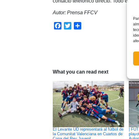
contacto telefónico directo. Todo en una
Autor: Prensa FFCV
Par
alm
Facebook
Twitter
Compartir
tec
ide
afe
What you can read next
El Levante UD representará al fútbol de
| FUT
la Comunitat Valenciana en Cuartos de
playo
Copa del Rey Juvenil
Auton