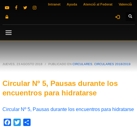
Intranet
Ayuda
Atenció al Federat
Valencià
JUEVES, 23 AGOSTO 2018
/
PUBLICADO EN
CIRCULARES
,
CIRCULARES 2018/2019
Circular Nº 5, Pausas durante los
encuentros para hidratarse
Circular Nº 5, Pausas durante los encuentros para hidratarse
Facebook
Twitter
Compartir