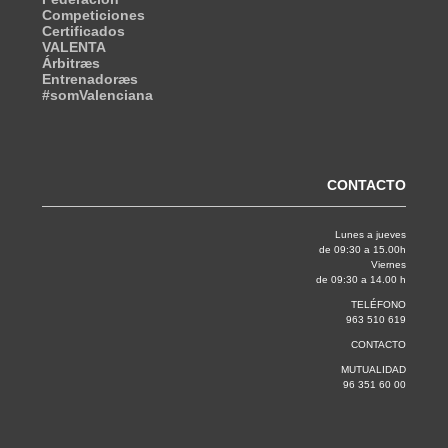
Competiciones
Certificados
VALENTA
Árbitræs
Entrenadoræs
#somValenciana
CONTACTO
Lunes a jueves
de 09:30 a 15.00h
Viernes
de 09:30 a 14.00 h
TELÉFONO
963 510 619
CONTACTO
MUTUALIDAD
96 351 60 00