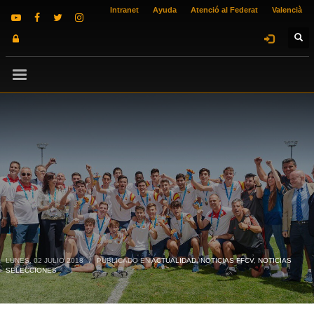
Intranet
Ayuda
Atenció al Federat
Valencià
LUNES, 02 JULIO 2018
/
PUBLICADO EN
ACTUALIDAD
,
NOTICIAS FFCV
,
NOTICIAS
SELECCIONES