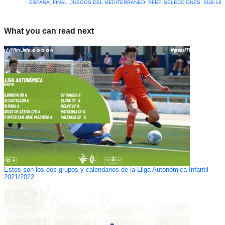
ESPAÑA
,
FINAL
,
JUEGOS DEL MEDITERRÁNEO
,
RFEF
,
SELECCIONES
,
SUB-18
What you can read next
Estos son los dos grupos y calendarios de la Lliga Autonòmica Infantil
2021/2022