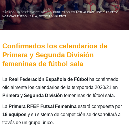
SÁBADO, 19 SEPTIEMBRE 2020
/
PUBLICADO EN
ACTUALIDAD
,
NOTICIAS FFCV
,
NOTICIAS FÚTBOL SALA
,
NOTICIAS VALENTA
Confirmados los calendarios de
Primera y Segunda División
femeninas de fútbol sala
La
Real Federación Española de Fútbol
ha confirmado
oficialmente los calendarios de la temporada 2020/21 en
Primera
y
Segunda
División
femeninas de fútbol sala.
La
Primera RFEF Futsal Femenina
estará compuesta por
18 equipos
y su sistema de competición se desarrollará a
través de un grupo único.