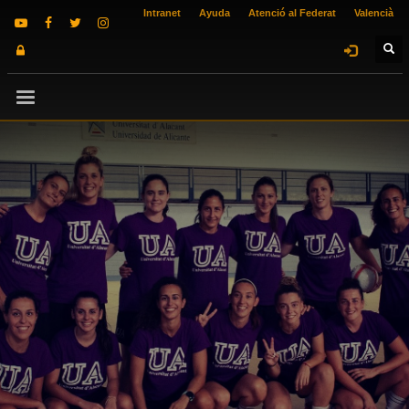
Intranet
Ayuda
Atenció al Federat
Valencià