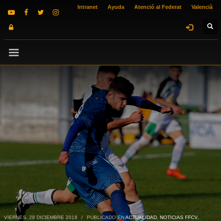
Intranet
Ayuda
Atenció al Federat
Valencià
VIERNES, 28 DICIEMBRE 2018
/
PUBLICADO EN
ACTUALIDAD
,
NOTICIAS FFCV
,