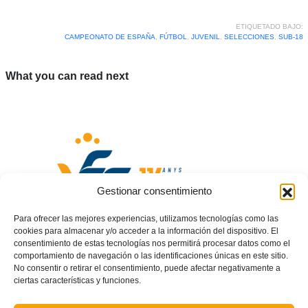
ETIQUETADO BAJO:
CAMPEONATO DE ESPAÑA
,
FÚTBOL
,
JUVENIL
,
SELECCIONES
,
SUB-18
What you can read next
Gestionar consentimiento
Para ofrecer las mejores experiencias, utilizamos tecnologías como las
cookies para almacenar y/o acceder a la información del dispositivo. El
consentimiento de estas tecnologías nos permitirá procesar datos como el
comportamiento de navegación o las identificaciones únicas en este sitio.
Acuerdos Comité de Apelación del 15 y 21 de marzo de 2024
No consentir o retirar el consentimiento, puede afectar negativamente a
ciertas características y funciones.