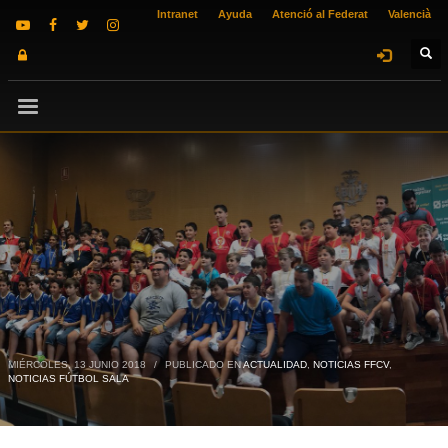
Intranet
Ayuda
Atenció al Federat
Valencià
MIÉRCOLES, 13 JUNIO 2018
/
PUBLICADO EN
ACTUALIDAD
,
NOTICIAS FFCV
,
NOTICIAS FÚTBOL SALA