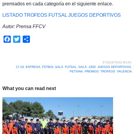
premiados en cada categoría en el siguiente enlace.
LISTADO TROFEOS FUTSAL JUEGOS DEPORTIVOS
Autor: Prensa FFCV
Facebook
Twitter
Compartir
ETIQUETADO BAJO:
17-18
,
ENTREGA
,
FÚTBOL SALA
,
FUTSAL
,
GALA
,
JJDD
,
JUEGOS DEPORTIVOS
,
PETXINA
,
PREMIOS
,
TROFEOS
,
VALENCIA
What you can read next