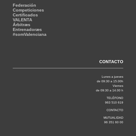
Federación
Competiciones
Certificados
VALENTA
Árbitræs
Entrenadoræs
#somValenciana
CONTACTO
Lunes a jueves
de 09:30 a 15.00h
Viernes
de 09:30 a 14.00 h
TELÉFONO
963 510 619
CONTACTO
MUTUALIDAD
96 351 60 00