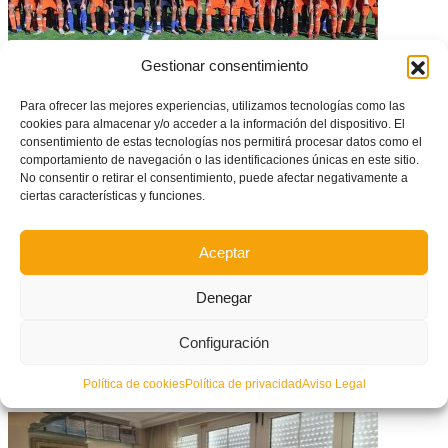
Gestionar consentimiento
Para ofrecer las mejores experiencias, utilizamos tecnologías como las
GALERÍA DE FOTOS: Tecnificación masculina infantil de la Selecció
cookies para almacenar y/o acceder a la información del dispositivo. El
Valenciana de fútbol provincia de Alicante en Pilar de la Horadada
consentimiento de estas tecnologías nos permitirá procesar datos como el
comportamiento de navegación o las identificaciones únicas en este sitio.
No consentir o retirar el consentimiento, puede afectar negativamente a
ciertas características y funciones.
Aceptar
Denegar
Configuración
Política de cookies
Política de privacidad
Aviso Legal
FFCV, protagonista en las Jornadas de seleccionadores de la RFEF