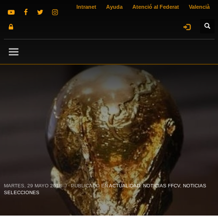
Intranet
Ayuda
Atenció al Federat
Valencià
MARTES, 29 MAYO 2018
/
PUBLICADO EN
ACTUALIDAD
,
NOTICIAS FFCV
,
NOTICIAS
SELECCIONES