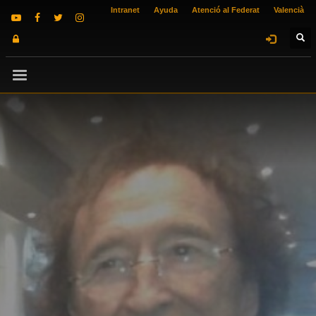
Intranet
Ayuda
Atenció al Federat
Valencià