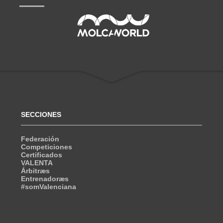
SECCIONES
Federación
Competiciones
Certificados
VALENTA
Árbitræs
Entrenadoræs
#somValenciana