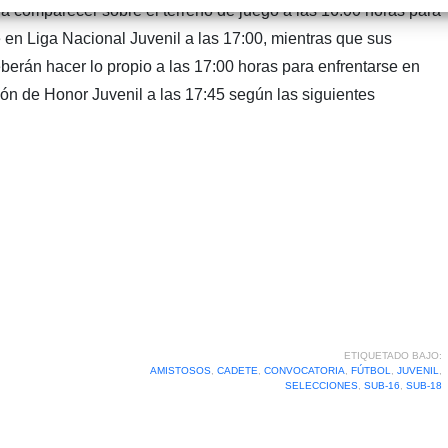
 comparecer sobre el terreno de juego a las 16:00 horas para
 en Liga Nacional Juvenil a las 17:00, mientras que sus
erán hacer lo propio a las 17:00 horas para enfrentarse en
ión de Honor Juvenil a las 17:45 según las siguientes
ETIQUETADO BAJO:
AMISTOSOS
,
CADETE
,
CONVOCATORIA
,
FÚTBOL
,
JUVENIL
,
SELECCIONES
,
SUB-16
,
SUB-18