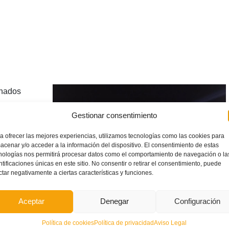
inados
-18 en
Gestionar consentimiento
tro de su
 cara a su
a ofrecer las mejores experiencias, utilizamos tecnologías como las cookies para
acenar y/o acceder a la información del dispositivo. El consentimiento de estas
nologías nos permitirá procesar datos como el comportamiento de navegación o la
eportiva
ntificaciones únicas en este sitio. No consentir o retirar el consentimiento, puede
ctar negativamente a ciertas características y funciones.
tos
oles, día
Aceptar
Denegar
Configuración
eccionadores
a de
Política de cookies
Política de privacidad
Aviso Legal