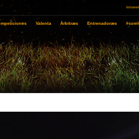
Intranet
mpeticiones
Valenta
Àrbitræs
Entrenadoræs
#somV