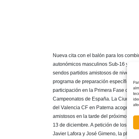
Nueva cita con el balón para los comb
autonómicos masculinos Sub-16 y Sub
sendos partidos amistosos de nivel den
programa de preparación específico de
Par
alm
participación en la Primera Fase de los
tec
Campeonatos de España. La Ciudad D
ide
afe
del Valencia CF en Paterna acogerá es
amistosos en la tarde del próximo miérc
13 de diciembre. A petición de los sel
Javier Lafora y José Gimeno, la plantill