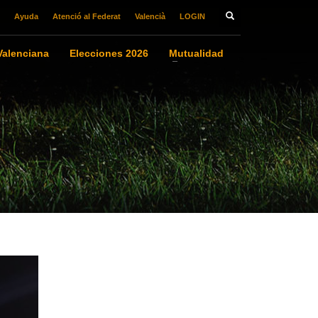
Ayuda
Atenció al Federat
Valencià
LOGIN
alenciana
Elecciones 2026
Mutualidad