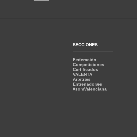
SECCIONES
Federación
Competiciones
Certificados
VALENTA
Árbitræs
Entrenadoræs
#somValenciana