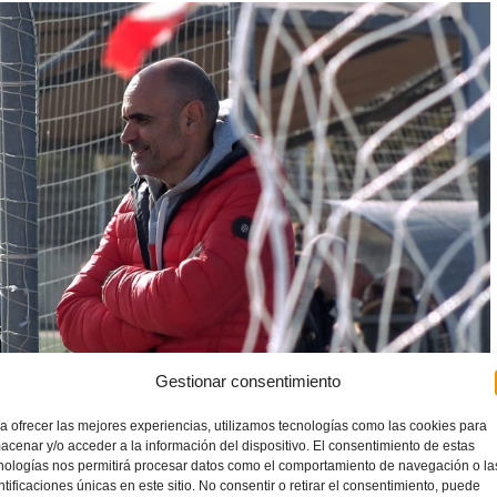
Gestionar consentimiento
a ofrecer las mejores experiencias, utilizamos tecnologías como las cookies para
acenar y/o acceder a la información del dispositivo. El consentimiento de estas
dos los partidos.
nologías nos permitirá procesar datos como el comportamiento de navegación o la
ntificaciones únicas en este sitio. No consentir o retirar el consentimiento, puede