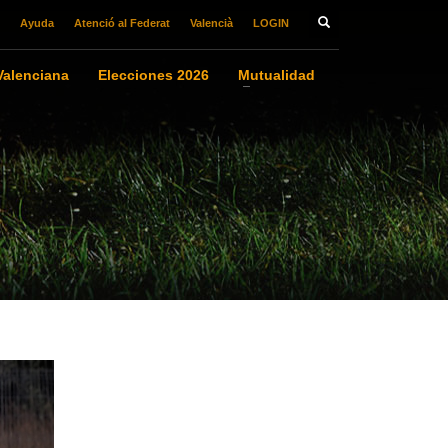
Ayuda
Atenció al Federat
Valencià
LOGIN
alenciana
Elecciones 2026
Mutualidad