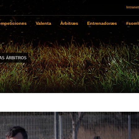
Intranet
mpeticiones
Valenta
Àrbitræs
Entrenadoræs
#somV
AS ÁRBITROS