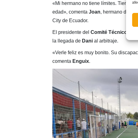
afe
«Mi hermano no tiene límites. Tiene un
edad», comenta
Joan
, hermano de
Da
City de Ecuador.
El presidente del
Comité Técnico de Á
la llegada de
Dani
al arbitraje.
«Verle feliz es muy bonito. Su discapac
comenta
Enguix
.