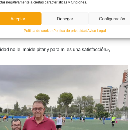
ctar negativamente a ciertas características y funciones.
 carácter y una personalidad impropios de un niño de su
ni
, que ha sido futbolista y actualmente entrena al Guayaquil
Aceptar
Denegar
Configuración
rbitros de la FFCV
,
José Enguix
, fue uno de los artífices de
Política de cookies
Política de privacidad
Aviso Legal
idad no le impide pitar y para mi es una satisfacción»,