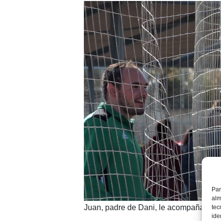
Par
alm
Juan, padre de Dani, le acompaña en to
tec
ide