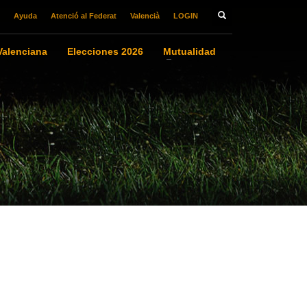
Ayuda
Atenció al Federat
Valencià
LOGIN
alenciana
Elecciones 2026
Mutualidad