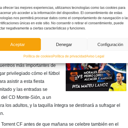
a ofrecer las mejores experiencias, utilizamos tecnologías como las cookies para
20:00 horas, el campo
acenar y/o acceder a la información del dispositivo. El consentimiento de estas
ogerá una jornada con la
nologías nos permitirá procesar datos como el comportamiento de navegación o la
ntificaciones únicas en este sitio. No consentir o retirar el consentimiento, puede
protagonista. Los ex-
ctar negativamente a ciertas características y funciones.
efensa del Levante UD Pedro
us primeros toques al
Aceptar
Denegar
Configuración
n profesionales, se unirán al
Política de cookies
Política de privacidad
Aviso Legal
citados’ por los propios
ncuentros más importantes de
ar privilegiado cómo el fútbol
ra asistir a esta fiesta
imitado y las entradas se
y del CD Monte-Sión, a un
 los adultos, y la taquilla íntegra se destinará a sufragar el
n.
el Torrent CF antes de que mañana se celebre también en el