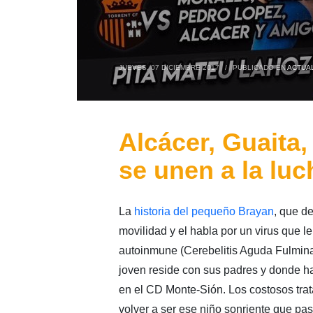
JUEVES, 07 DICIEMBRE 2017
/
PUBLICADO EN
ACTUA
Alcácer, Guaita
se unen a la lu
La
historia del pequeño Brayan
, que d
movilidad y el habla por un virus que 
autoinmune (Cerebelitis Aguda Fulminan
joven reside con sus padres y donde has
en el CD Monte-Sión. Los costosos trat
volver a ser ese niño sonriente que pas