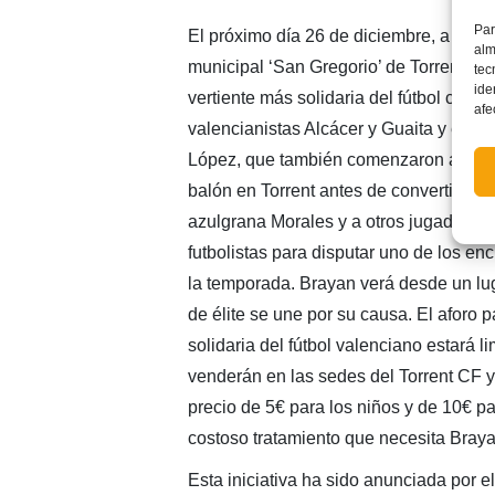
Par
El próximo día 26 de diciembre, a las 
alm
municipal ‘San Gregorio’ de Torrent ac
tec
ide
vertiente más solidaria del fútbol como 
afe
valencianistas Alcácer y Guaita y el d
López, que también comenzaron a dar s
balón en Torrent antes de convertirse e
azulgrana Morales y a otros jugadores ‘
futbolistas para disputar uno de los e
la temporada. Brayan verá desde un lug
de élite se une por su causa. El aforo pa
solidaria del fútbol valenciano estará l
venderán en las sedes del Torrent CF 
precio de 5€ para los niños y de 10€ para
costoso tratamiento que necesita Braya
Esta iniciativa ha sido anunciada por 