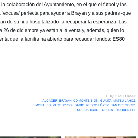
 la colaboración del Ayuntamiento, en el que el fútbol y las
a ‘excusa’ perfecta para ayudar a Brayan y a sus padres -que
n de su hijo hospitalizado- a recuperar la esperanza. Las
ía 26 de diciembre ya están a la venta y, además, quien lo
nta que la familia ha abierto para recaudar fondos:
ES80
ETIQUETADO BAJO:
ALCÁCER
,
BRAYAN
,
CD MONTE-SIÓN
,
GUAITA
,
MATEU LAHOZ
,
MORALES
,
PARTIDO SOLIDARIO
,
PEDRO LÓPEZ
,
SAN GREGORIO
,
SOLIDARIDAD
,
TORRENT
,
TORRENT CF