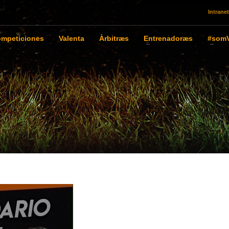
Intranet
mpeticiones
Valenta
Àrbitræs
Entrenadoræs
#somV