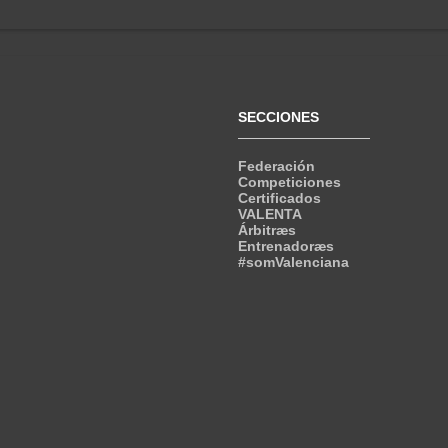
SECCIONES
Federación
Competiciones
Certificados
VALENTA
Árbitræs
Entrenadoræs
#somValenciana