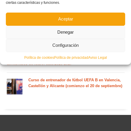
El calendario del grupo VI de Tercera Federación
ciertas características y funciones.
RFEF para la temporada 2026/27 se sorteará el
martes 4 de agosto
Aceptar
Nuevo curso de Entrenador de fútbol Licencia UEFA
Denegar
C que comenzará en noviembre 2026 (agotadas las
plazas del curso de septiembre)
Configuración
Política de cookies
Política de privacidad
Aviso Legal
Circular nº. 5 – Normas generales de las competiciones
territoriales de fútbol sala 2026-2027
Curso de entrenador de fútbol UEFA B en Valencia,
Castellón y Alicante (comienzo el 20 de septiembre)