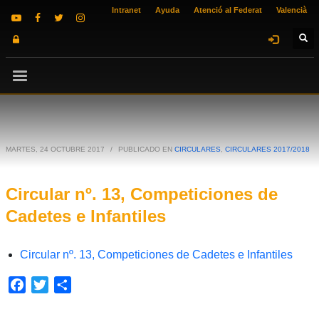
Intranet
Ayuda
Atenció al Federat
Valencià
MARTES, 24 OCTUBRE 2017
/
PUBLICADO EN
CIRCULARES
,
CIRCULARES 2017/2018
Circular nº. 13, Competiciones de
Cadetes e Infantiles
Circular nº. 13, Competiciones de Cadetes e Infantiles
Facebook
Twitter
Compartir