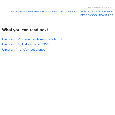
ETIQUETADO BAJO:
ASCENSOS
,
CADETES
,
CIRCULARES
,
CIRCULARES 2017/2018
,
COMPETICIONES
,
DESCENSOS
,
INFANTILES
What you can read next
Circular nº 4, Fase Territorial Copa RFEF
Circular n. 2, Balón oficial 23/24
Circular nº. 5, Competiciones