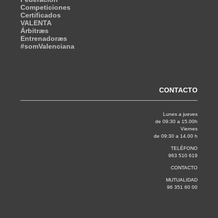
Competiciones
Certificados
VALENTA
Árbitræs
Entrenadoræs
#somValenciana
CONTACTO
Lunes a jueves
de 09:30 a 15.00h
Viernes
de 09:30 a 14.00 h
TELÉFONO
963 510 619
CONTACTO
MUTUALIDAD
96 351 60 00