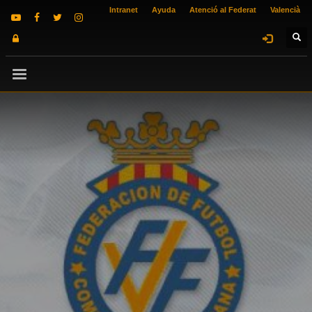
Intranet
Ayuda
Atenció al Federat
Valencià