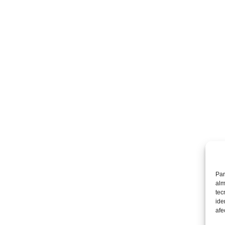
Par
alm
tec
ide
afe