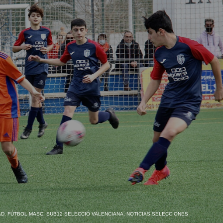
AD
,
FÚTBOL MASC. SUB12 SELECCIÓ VALENCIANA
,
NOTICIAS SELECCIONES