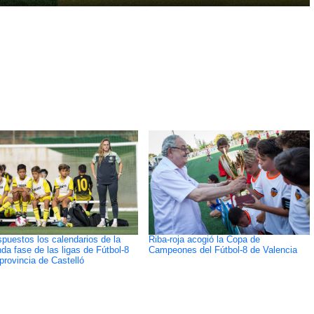
spuestos los calendarios de la
Riba-roja acogió la Copa de
da fase de las ligas de Fútbol-8
Campeones del Fútbol-8 de Valencia
 provincia de Castelló