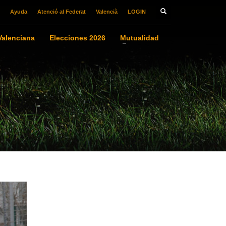
Ayuda
Atenció al Federat
Valencià
LOGIN
alenciana
Elecciones 2026
Mutualidad