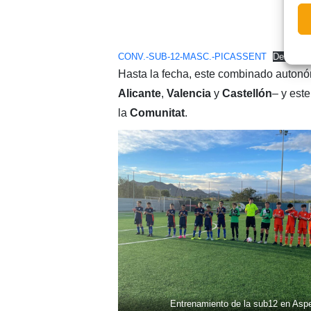
CONV.-SUB-12-MASC.-PICASSENT
Descarg
Hasta la fecha, este combinado autonóm
Alicante
,
Valencia
y
Castellón
– y est
la
Comunitat
.
Entrenamiento de la sub12 en Asp