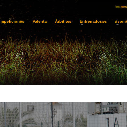
Intranet
mpeticiones
Valenta
Àrbitræs
Entrenadoræs
#somV