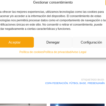
ebró el sorteo
Gestionar consentimiento
os diferentes
a ofrecer las mejores experiencias, utilizamos tecnologías como las cookies para
 de la misma en
acenar y/o acceder a la información del dispositivo. El consentimiento de estas
 segundo año-, y
nologías nos permitirá procesar datos como el comportamiento de navegación o la
ntificaciones únicas en este sitio. No consentir o retirar el consentimiento, puede
mayo en las instalaciones del CD El Planter en Puzol
ctar negativamente a ciertas características y funciones.
Aceptar
Denegar
Configuración
IN COPA FEDERACION 2017
Política de cookies
Política de privacidad
Aviso Legal
ETIQUETADO BAJO:
COPA FEDERACIÓN
,
FÚTBOL BASE
,
PREBENJAMÍN