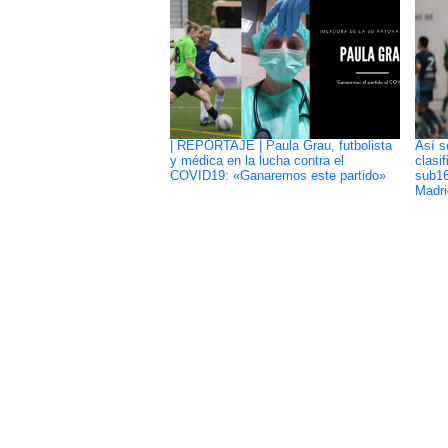
| REPORTAJE | Paula Grau, futbolista
Así s
y médica en la lucha contra el
clasi
COVID19: «Ganaremos este partido»
sub16
Madri