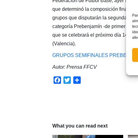
Federación de Fútbol Base, ayer se cel
que determinó la composición final de l
Par
grupos que disputarán la segunda fase
alm
categoría Prebenjamín -de primer y de
tec
ide
que se celebrará el próximo día 14 de 
afe
(Valencia).
GRUPOS SEMIFINALES PREBENJAM
Autor: Prensa FFCV
Facebook
Twitter
Compartir
What you can read next