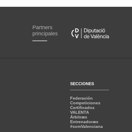
Partners
principales
SECCIONES
Federación
Competiciones
Certificados
VALENTA
Árbitræs
Entrenadoræs
#somValenciana