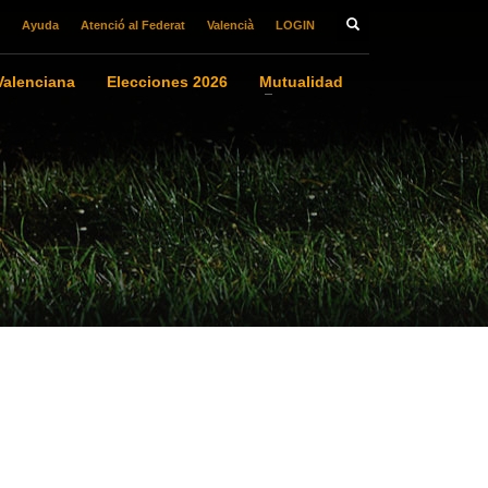
Ayuda
Atenció al Federat
Valencià
LOGIN
alenciana
Elecciones 2026
Mutualidad