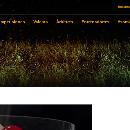
Intranet
mpeticiones
Valenta
Àrbitræs
Entrenadoræs
#somV