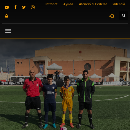
Intranet
Ayuda
Atenció al Federat
Valencià