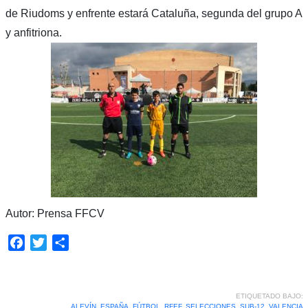
de Riudoms y enfrente estará Cataluña, segunda del grupo A
y anfitriona.
Autor: Prensa FFCV
Facebook
Twitter
Compartir
ETIQUETADO BAJO:
ALEVÍN
,
ESPAÑA
,
FÚTBOL
,
RFEF
,
SELECCIONES
,
SUB-12
,
VALENCIA