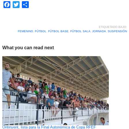
Facebook
Twitter
Compartir
ETIQUETADO BAJO:
FEMENINO
,
FÚTBOL
,
FÚTBOL BASE
,
FÚTBOL SALA
,
JORNADA
,
SUSPENSIÓN
What you can read next
Ontinyent, lista para la Final Autonómica de Copa RFEF