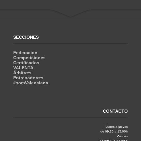
SECCIONES
Federación
Competiciones
Certificados
VALENTA
Árbitræs
Entrenadoræs
#somValenciana
CONTACTO
Lunes a jueves
de 09:30 a 15.00h
Viernes
de 09:30 a 14.00 h