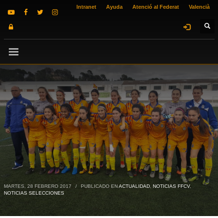
Intranet
Ayuda
Atenció al Federat
Valencià
MARTES, 28 FEBRERO 2017
/
PUBLICADO EN
ACTUALIDAD
,
NOTICIAS FFCV
,
NOTICIAS SELECCIONES