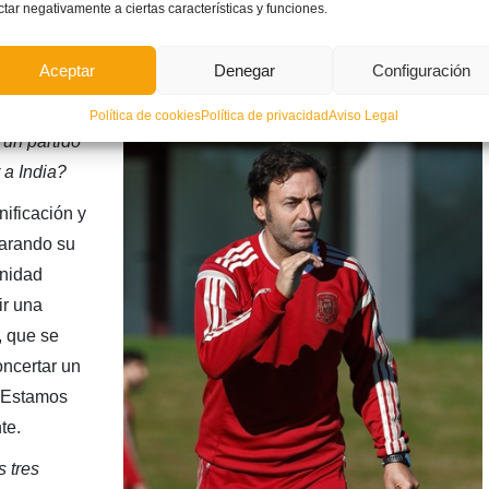
rque hasta los diez minutos finales no se resolvió. El objetivo
ctar negativamente a ciertas características y funciones.
dificultad de los rivales que nos esperan en India,
aremos, y también que vuelvan a juntarse y adoptar de nuevo
Aceptar
Denegar
Configuración
Política de cookies
Política de privacidad
Aviso Legal
un partido
 a India?
ificación y
parando su
unidad
ir una
, que se
oncertar un
. Estamos
te.
 tres