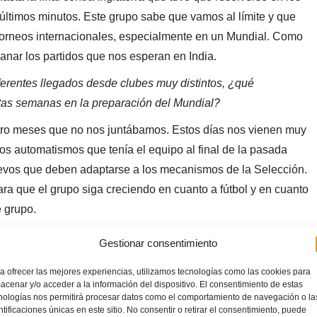
últimos minutos. Este grupo sabe que vamos al límite y que
 torneos internacionales, especialmente en un Mundial. Como
anar los partidos que nos esperan en India.
erentes llegados desde clubes muy distintos, ¿qué
stas semanas en la preparación del Mundial?
tro meses que no nos juntábamos. Estos días nos vienen muy
los automatismos que tenía el equipo al final de la pasada
vos que deben adaptarse a los mecanismos de la Selección.
ra que el grupo siga creciendo en cuanto a fútbol y en cuanto
 grupo.
da, España ganó por 3 a 1 a México, uno de los dominadores
Gestionar consentimiento
a ofrecer las mejores experiencias, utilizamos tecnologías como las cookies para
dores vieron las dificultades que supone el tipo de juego de
acenar y/o acceder a la información del dispositivo. El consentimiento de estas
nologías nos permitirá procesar datos como el comportamiento de navegación o la
stilo de juego europeo. Se ganó, pero el partido fue muy
ntificaciones únicas en este sitio. No consentir o retirar el consentimiento, puede