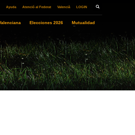
Ayuda
Atenció al Federat
Valencià
LOGIN
alenciana
Elecciones 2026
Mutualidad