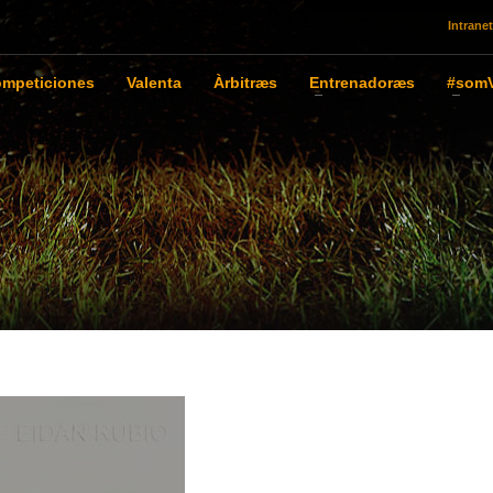
Intranet
mpeticiones
Valenta
Àrbitræs
Entrenadoræs
#somV