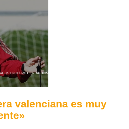
ALIDAD
,
NOTICIAS FFCV
,
NOTICIAS SELECCIONES
era valenciana es muy
ente»