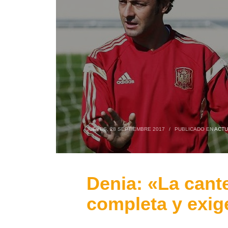
JUEVES, 28 SEPTIEMBRE 2017
/
PUBLICADO EN
ACTU
Denia: «La cant
completa y exig