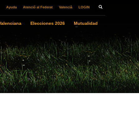
Ayuda
Atenció al Federat
Valencià
LOGIN
alenciana
Elecciones 2026
Mutualidad