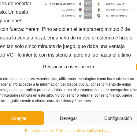
des de recortar
sto. Un duelo
spiraciones
y con fuerza: Yeremi Pino anotó en el tempranero minuto 2 de
braba la ventaja local, enganchó de nuevo el esférico e hizo el
en tan solo cinco minutos de juego, que daba una ventaja
ó VCF lo intentó con insistencia, pero no fue hasta el último
 en forma de goles. En el minuto 78 Julio Insa puso el primero
Gestionar consentimiento
inuto después, de penalti, David Ruiz ponía el empate en el
a ofrecer las mejores experiencias, utilizamos tecnologías como las cookies para
suficiente, sin embargo, para el Fundació VCF, ya que tras las
acenar y/o acceder a la información del dispositivo. El consentimiento de estas
ctos (Levante UD y Elche CF) queda relegado a la quinta
nologías nos permitirá procesar datos como el comportamiento de navegación o la
ntificaciones únicas en este sitio. No consentir o retirar el consentimiento, puede
no se desprende del segundo puesto. Puedes revivir las mejores
ctar negativamente a ciertas características y funciones.
l resumen que te ofrece la FFCV. Y, además, recuerda que
 clasificaciones en el apartado ‘
Competiciones
’ de nuestra
Aceptar
Denegar
Configuración
Política de cookies
Política de privacidad
Aviso Legal