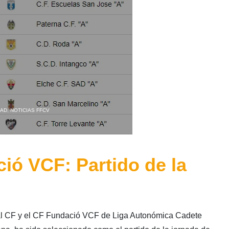
DAD
,
NOTICIAS FFCV
ció VCF: Partido de la
real CF y el CF Fundació VCF de Liga Autonómica Cadete