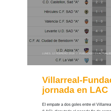
LUNES, 12 FEBRERO 2018
/
PUBLICADO EN
ACTUALI
Villarreal-Funda
jornada en LAC
El empate a dos goles entre el Villar