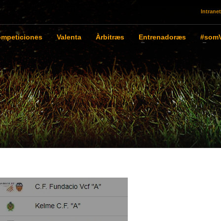
Intranet
mpeticiones
Valenta
Àrbitræs
Entrenadoræs
#somV