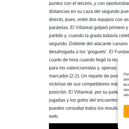
puntos con el tercero, y con oportunida
distancias en su caza del segundo pue
directo, pues, entre dos equipos con a
paralelas. El Villareal golpeó primero 
partido y, cuando la grada todavía cele
segundo. Doblete del atacante canario 
desahogada a los ‘groguets’. El Fundaci
cuarto de hora cuando llegó la reacción
para los valencianistas y, apenas un m
Par
marcador (2-2). Un reparto de puntos in
alm
victorias de sus competidores más dire
tec
ide
posición. El Villarreal, por su parte, 
afe
jugadas y los goles del encuentro en e
puedes consultar todos los resultados y
web.