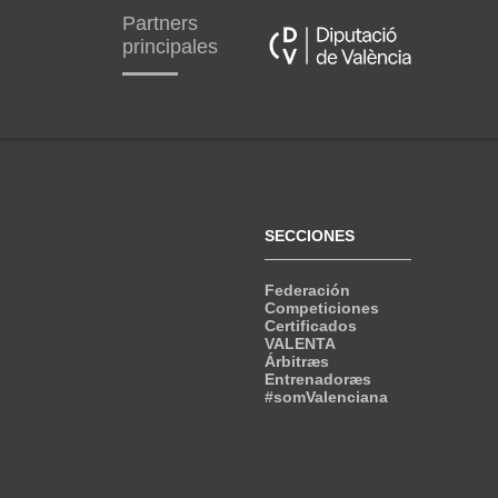
Partners
principales
SECCIONES
Federación
Competiciones
Certificados
VALENTA
Árbitræs
Entrenadoræs
#somValenciana