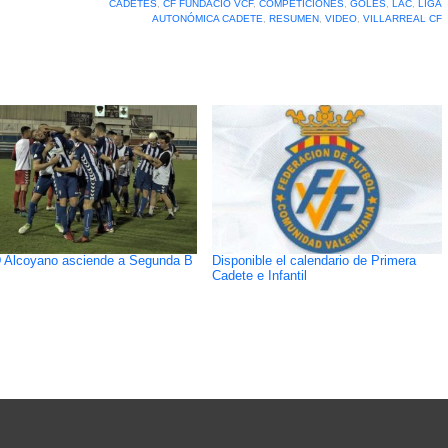
CADETES
,
CF FUNDACIÓ VCF
,
COMPETICIONES
,
GOLES
,
LAC
,
LIGA
AUTONÓMICA CADETE
,
RESUMEN
,
VIDEO
,
VILLARREAL CF
 Alcoyano asciende a Segunda B
Disponible el calendario de Primera
Cadete e Infantil