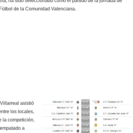
na, ha sido seleccionado como el partido de la jornada de
 Fútbol de la Comunidad Valenciana.
illarreal asistió
ntre los locales,
 la competición,
 empatado a