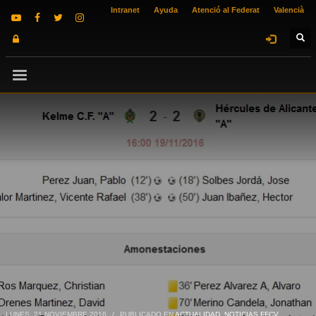
Intranet
Ayuda
Atenció al Federat
Valencià
LUNES, 21 NOVIEMBRE 2016
/
PUBLICADO EN
ACTUALIDAD
,
NOTICIAS FFCV