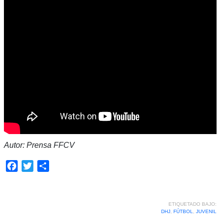
Autor: Prensa FFCV
Facebook
Twitter
Compartir
ETIQUETADO BAJO:
DHJ
,
FÚTBOL
,
JUVENIL